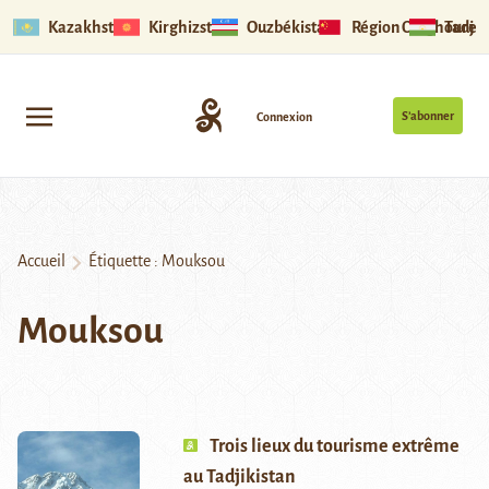
Kazakhstan
Kirghizstan
Ouzbékistan
Région Ouïghoure
Tadjik
S’abonner
Connexion
Accueil
Étiquette :
Mouksou
Mouksou
Trois lieux du tourisme extrême
au Tadjikistan