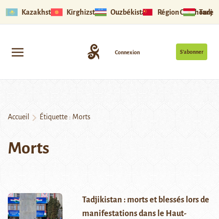
Kazakhstan
Kirghizstan
Ouzbékistan
Région Ouïghoure
Tadjik
S’abonner
Connexion
Accueil
Étiquette :
Morts
Morts
Tadjikistan : morts et blessés lors de
manifestations dans le Haut-