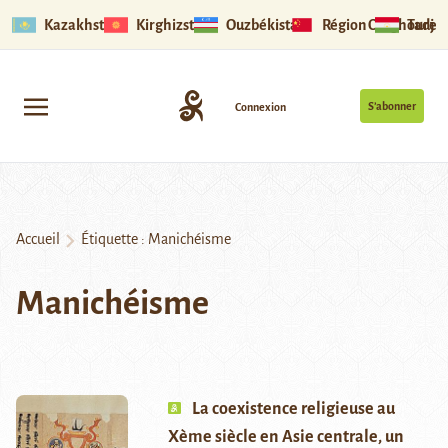
Kazakhstan
Kirghizstan
Ouzbékistan
Région Ouïghoure
Tadjik
S’abonner
Connexion
Accueil
Étiquette :
Manichéisme
Manichéisme
La coexistence religieuse au
Xème siècle en Asie centrale, un