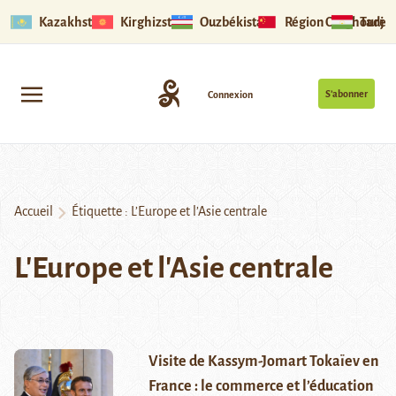
Kazakhstan
Kirghizstan
Ouzbékistan
Région Ouïghoure
Tadjik
S’abonner
Connexion
Accueil
Étiquette :
L’Europe et l’Asie centrale
L'Europe et l'Asie centrale
Visite de Kassym-Jomart Tokaïev en
France : le commerce et l’éducation