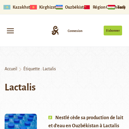
Kazakhstan
Kirghizstan
Ouzbékistan
Région Ouïghoure
Tadjik
S’abonner
Connexion
Accueil
Étiquette :
Lactalis
Lactalis
Nestlé cède sa production de lait
et d’eau en Ouzbékistan à Lactalis