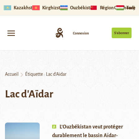
Kazakhstan
Kirghizstan
Ouzbékistan
Région Ouïghoure
Tadjik
S’abonner
Connexion
Accueil
Étiquette :
Lac d’Aïdar
Lac d'Aïdar
L’Ouzbékistan veut protéger
durablement le bassin Aïdar-