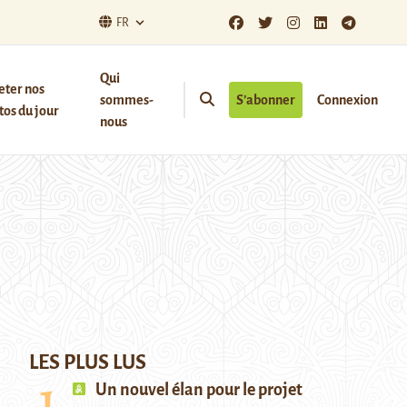
FR
Qui
eter nos
sommes-
S’abonner
Connexion
os du jour
nous
LES PLUS LUS
Un nouvel élan pour le projet