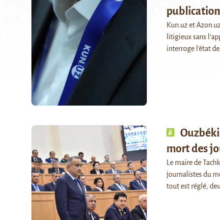
publication 
Kun.uz et Azon.uz
litigieux sans l’
interroge l’état d
Ouzbékis
mort des jo
Le maire de Tachk
journalistes du m
tout est réglé, de