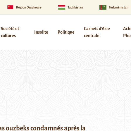
Région Ouïghoure
Tadjikistan
Turkménistan
Société et
Carnets d’Asie
Ach
Insolite
Politique
cultures
centrale
Phot
s ouzbeks condamnés après la