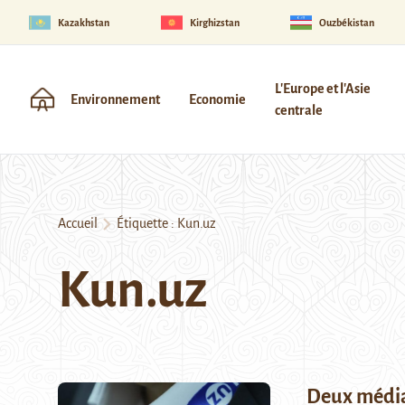
Kazakhstan
Kirghizstan
Ouzbékistan
L'Europe et l'Asie
Environnement
Economie
centrale
Accueil
Étiquette :
Kun.uz
Kun.uz
Deux média