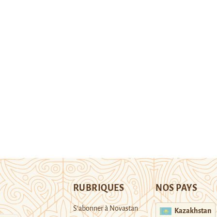
RUBRIQUES
NOS PAYS
S’abonner à Novastan
Kazakhstan