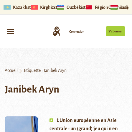
Kazakhstan
Kirghizstan
Ouzbékistan
Région Ouïghoure
Tadjik
S’abonner
Connexion
Accueil
Étiquette :
Janibek Aryn
Janibek Aryn
L’Union européenne en Asie
centrale : un (grand) jeu qui n’en