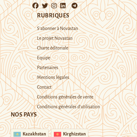
RUBRIQUES
S’abonner à Novastan
Le projet Novastan
Charte éditoriale
Equipe
Partenaires
Mentions légales
Contact
Conditions générales de vente
Conditions générales d’utilisation
NOS PAYS
Kazakhstan
Kirghizstan