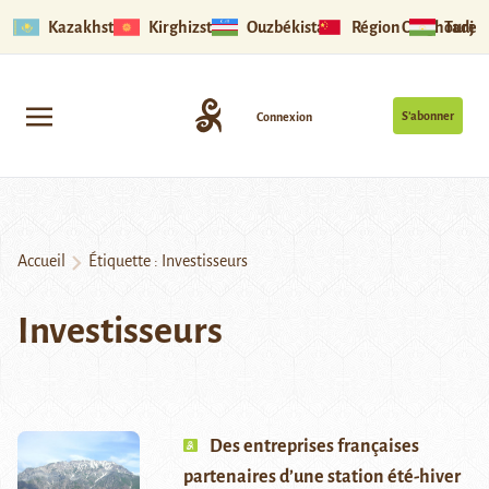
Kazakhstan
Kirghizstan
Ouzbékistan
Région Ouïghoure
Tadjik
S’abonner
Connexion
Accueil
Étiquette :
Investisseurs
Investisseurs
Des entreprises françaises
partenaires d’une station été-hiver