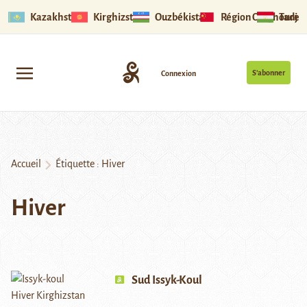
Kazakhstan
Kirghizstan
Ouzbékistan
Région Ouïghoure
Tadjik
S’abonner
Connexion
Accueil
Étiquette :
Hiver
Hiver
Sud Issyk-Koul