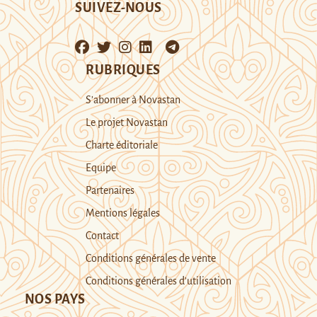
SUIVEZ-NOUS
RUBRIQUES
S’abonner à Novastan
Le projet Novastan
Charte éditoriale
Equipe
Partenaires
Mentions légales
Contact
Conditions générales de vente
Conditions générales d’utilisation
NOS PAYS