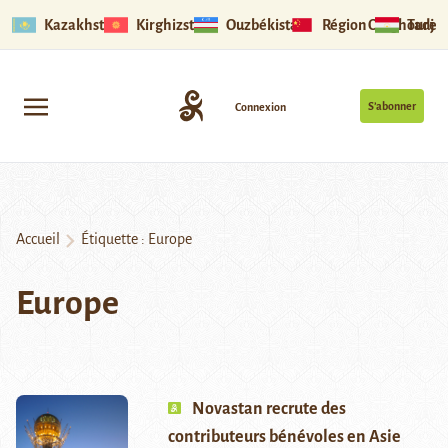
Kazakhstan
Kirghizstan
Ouzbékistan
Région Ouïghoure
Tadjik
S’abonner
Connexion
Accueil
Étiquette :
Europe
Europe
Novastan recrute des
contributeurs bénévoles en Asie