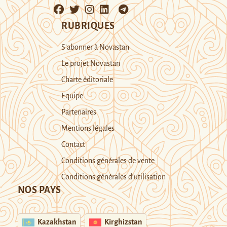
RUBRIQUES
S’abonner à Novastan
Le projet Novastan
Charte éditoriale
Equipe
Partenaires
Mentions légales
Contact
Conditions générales de vente
Conditions générales d’utilisation
NOS PAYS
Kazakhstan
Kirghizstan