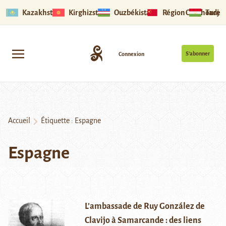
Kazakhstan
Kirghizstan
Ouzbékistan
Région Ouïghoure
Tadjik
S’abonner
Connexion
Accueil
Étiquette :
Espagne
Espagne
L’ambassade de Ruy González de
Clavijo à Samarcande : des liens