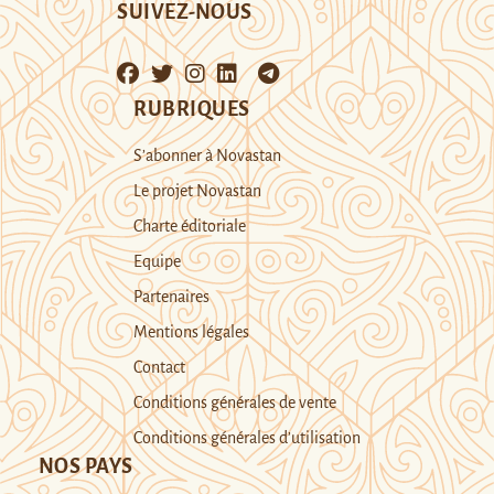
SUIVEZ-NOUS
RUBRIQUES
S’abonner à Novastan
Le projet Novastan
Charte éditoriale
Equipe
Partenaires
Mentions légales
Contact
Conditions générales de vente
Conditions générales d’utilisation
NOS PAYS