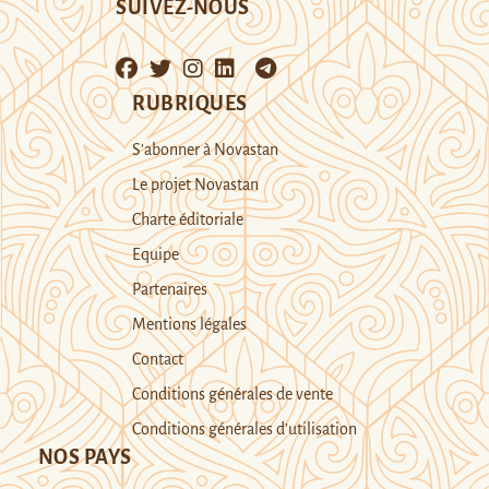
SUIVEZ-NOUS
RUBRIQUES
S’abonner à Novastan
Le projet Novastan
Charte éditoriale
Equipe
Partenaires
Mentions légales
Contact
Conditions générales de vente
Conditions générales d’utilisation
NOS PAYS