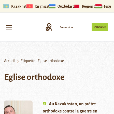
Kazakhstan
Kirghizstan
Ouzbékistan
Région Ouïghoure
Tadjik
S’abonner
Connexion
Accueil
Étiquette :
Eglise orthodoxe
Eglise orthodoxe
Au Kazakhstan, un prêtre
orthodoxe contre la guerre en