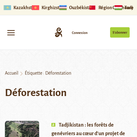
Kazakhstan
Kirghizstan
Ouzbékistan
Région Ouïghoure
Tadjik
S’abonner
Connexion
Accueil
Étiquette :
Déforestation
Déforestation
Tadjikistan : les forêts de
genévriers au cœur d’un projet de