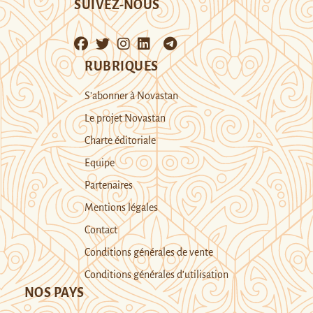
SUIVEZ-NOUS
RUBRIQUES
S’abonner à Novastan
Le projet Novastan
Charte éditoriale
Equipe
Partenaires
Mentions légales
Contact
Conditions générales de vente
Conditions générales d’utilisation
NOS PAYS