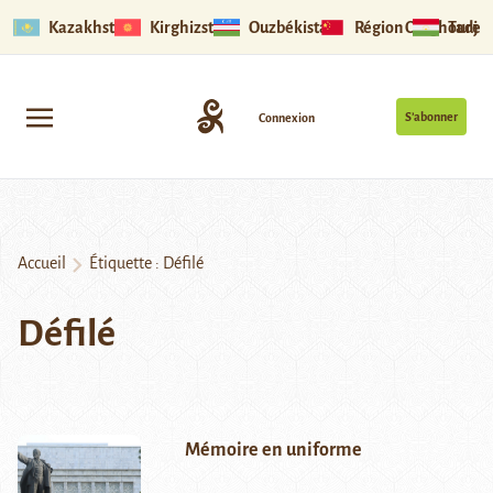
Kazakhstan
Kirghizstan
Ouzbékistan
Région Ouïghoure
Tadjik
S’abonner
Connexion
Accueil
Étiquette :
Défilé
Défilé
Mémoire en uniforme