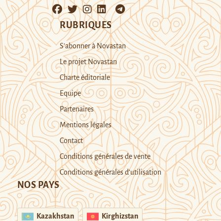
RUBRIQUES
S’abonner à Novastan
Le projet Novastan
Charte éditoriale
Equipe
Partenaires
Mentions légales
Contact
Conditions générales de vente
Conditions générales d’utilisation
NOS PAYS
Kazakhstan
Kirghizstan