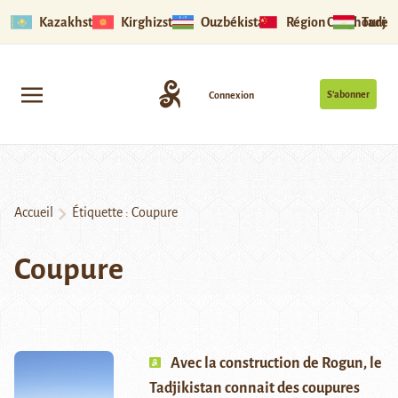
Kazakhstan
Kirghizstan
Ouzbékistan
Région Ouïghoure
Tadjik
S’abonner
Connexion
Accueil
Étiquette :
Coupure
Coupure
Avec la construction de Rogun, le
Tadjikistan connait des coupures