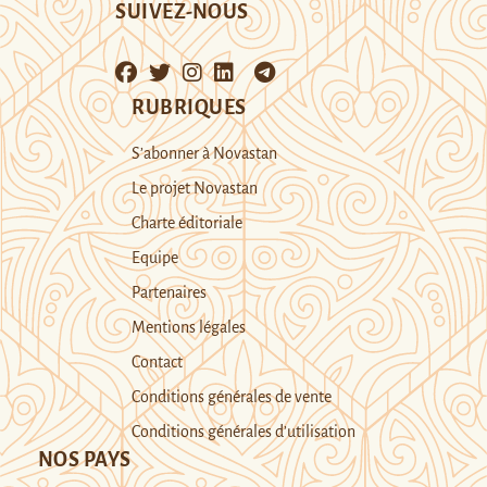
SUIVEZ-NOUS
RUBRIQUES
S’abonner à Novastan
Le projet Novastan
Charte éditoriale
Equipe
Partenaires
Mentions légales
Contact
Conditions générales de vente
Conditions générales d’utilisation
NOS PAYS