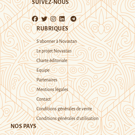
SUIVEZ-NOUS
RUBRIQUES
S’abonner à Novastan
Le projet Novastan
Charte éditoriale
Equipe
Partenaires
Mentions légales
Contact
Conditions générales de vente
Conditions générales d’utilisation
NOS PAYS