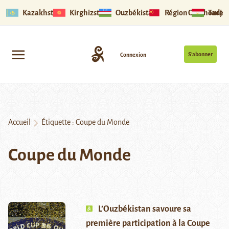
Kazakhstan
Kirghizstan
Ouzbékistan
Région Ouïghoure
Tadjik
S’abonner
Connexion
Accueil
Étiquette :
Coupe du Monde
Coupe du Monde
L’Ouzbékistan savoure sa
première participation à la Coupe