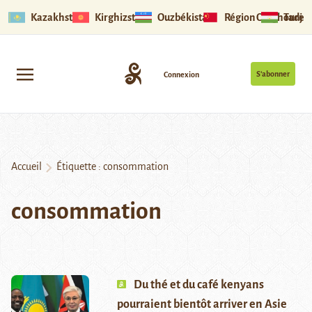
Kazakhstan
Kirghizstan
Ouzbékistan
Région Ouïghoure
Tadjik
S’abonner
Connexion
Accueil
Étiquette :
consommation
consommation
Du thé et du café kenyans
pourraient bientôt arriver en Asie