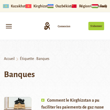
Kazakhstan
Kirghizstan
Ouzbékistan
Région Ouïghoure
Tadjik
S’abonner
Connexion
Accueil
Étiquette :
Banques
Banques
Comment le Kirghizstan a pu
faciliter les paiements de gaz russe