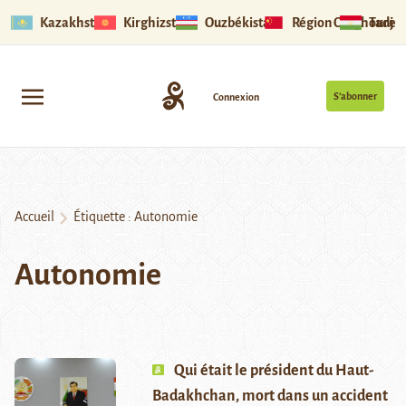
Kazakhstan
Kirghizstan
Ouzbékistan
Région Ouïghoure
Tadjik
S’abonner
Connexion
Accueil
Étiquette :
Autonomie
Autonomie
Qui était le président du Haut-
Badakhchan, mort dans un accident