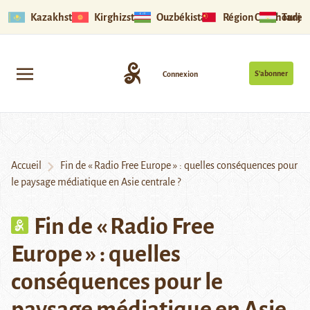
Kazakhstan
Kirghizstan
Ouzbékistan
Région Ouïghoure
Tadjik
S’abonner
Connexion
Accueil
Fin de « Radio Free Europe » : quelles conséquences pour
le paysage médiatique en Asie centrale ?
Fin de « Radio Free
Europe » : quelles
conséquences pour le
paysage médiatique en Asie