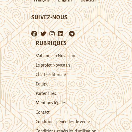
Français
English
Deutsch
SUIVEZ-NOUS
RUBRIQUES
S’abonner à Novastan
Le projet Novastan
Charte éditoriale
Equipe
Partenaires
Mentions légales
Contact
Conditions générales de vente
Conditions générales d’utilisation