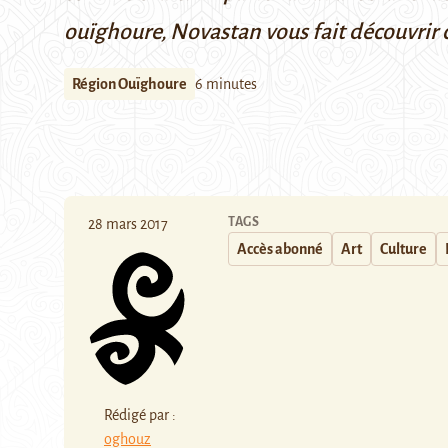
ouïghoure,
Novastan vous fait découvrir c
Région Ouïghoure
6 minutes
TAGS
28 mars 2017
Accès abonné
Art
Culture
Rédigé par :
oghouz