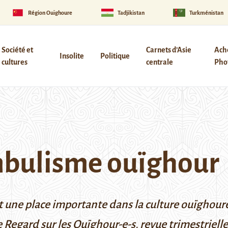
Région Ouïghoure
Tadjikistan
Turkménistan
Société et
Carnets d’Asie
Ach
Insolite
Politique
cultures
centrale
Phot
mbulisme ouïghour
ne place importante dans la culture ouïghoure, qu
e
Regard sur les Ouïghour-e-s
,
revue trimestrielle