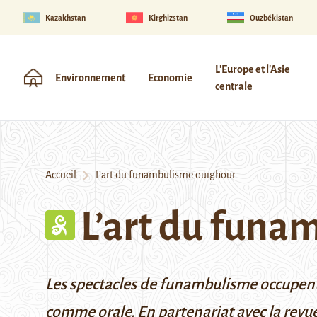
Kazakhstan
Kirghizstan
Ouzbékistan
L'Europe et l'Asie
Environnement
Economie
centrale
Accueil
L’art du funambulisme ouïghour
L’art du funa
Les spectacles de funambulisme occupent u
comme orale. En partenariat avec la revu