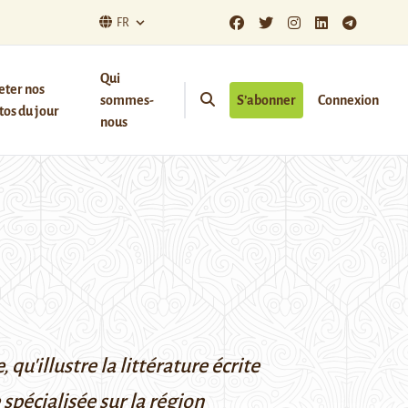
FR
Qui
eter nos
sommes-
S’abonner
Connexion
os du jour
nous
'illustre la littérature écrite
 spécialisée sur la région