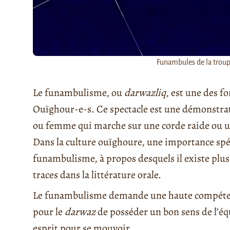
Funambules de la troup
Le funambulisme, ou
darwazliq
, est une des f
Ouïghour-e-s. Ce spectacle est une démonstratio
ou femme qui marche sur une corde raide ou un
Dans la culture ouïghoure, une importance spéc
funambulisme, à propos desquels il existe plus
traces dans la littérature orale.
Le funambulisme demande une haute compétence 
pour le
darwaz
de posséder un bon sens de l’équ
esprit pour se mouvoir . . .