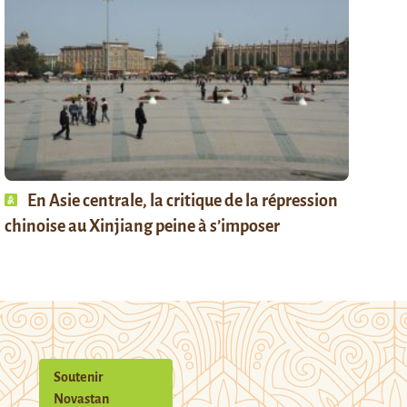
En Asie centrale, la critique de la répression
chinoise au Xinjiang peine à s’imposer
Soutenir
Novastan