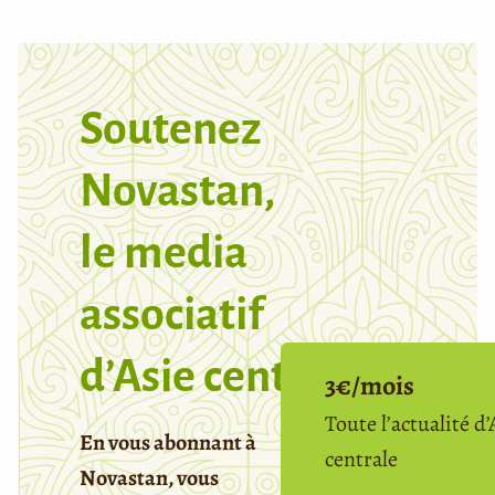
Soutenez
Novastan,
le media
associatif
d’Asie centrale
3€/mois
Toute l’actualité d’
En vous abonnant à
centrale
Novastan, vous