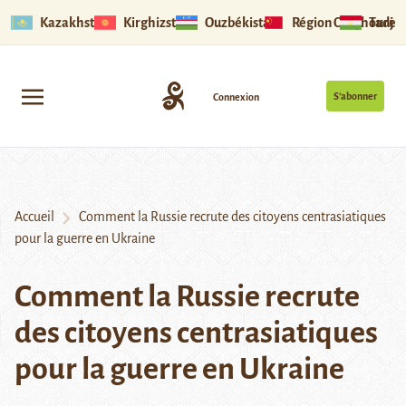
Kazakhstan
Kirghizstan
Ouzbékistan
Région Ouïghoure
Tadjik
S’abonner
Connexion
Accueil
Comment la Russie recrute des citoyens centrasiatiques
pour la guerre en Ukraine
Comment la Russie recrute
des citoyens centrasiatiques
pour la guerre en Ukraine