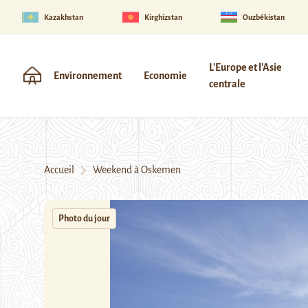
Kazakhstan
Kirghizstan
Ouzbékistan
L'Europe et l'Asie
Environnement
Economie
centrale
Accueil
Weekend à Oskemen
Photo du jour