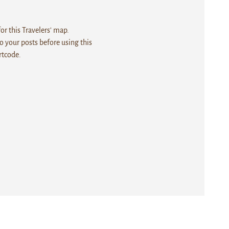
r this Travelers' map.
 your posts before using this
rtcode.