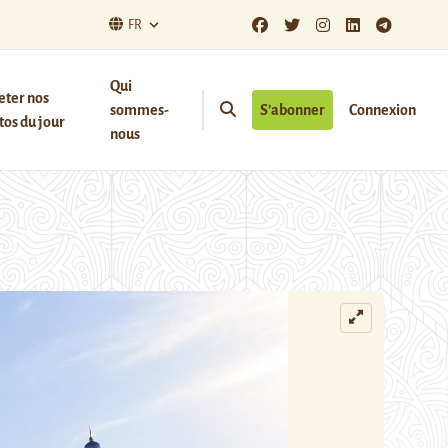
FR
Qui
eter nos
sommes-
S’abonner
Connexion
os du jour
nous