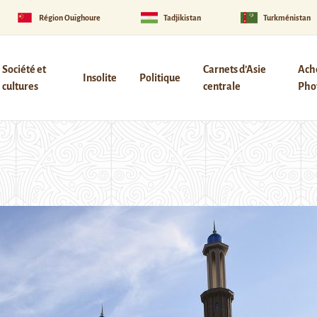
Région Ouïghoure
Tadjikistan
Turkménistan
Société et
Carnets d’Asie
Ach
Insolite
Politique
cultures
centrale
Phot