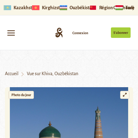
Kazakhstan
Kirghizstan
Ouzbékistan
Région Ouïghoure
Tadjik
S’abonner
Connexion
Accueil
Vue sur Khiva, Ouzbékistan
Photo du jour