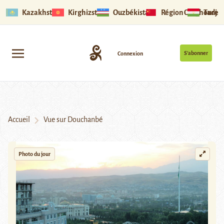
Kazakhstan
Kirghizstan
Ouzbékistan
Région Ouïghoure
Tadjik
S’abonner
Connexion
Accueil
Vue sur Douchanbé
Photo du jour