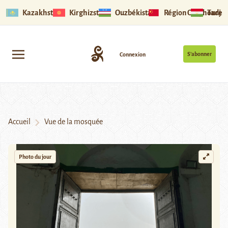
Kazakhstan
Kirghizstan
Ouzbékistan
Région Ouïghoure
Tadjik
S’abonner
Connexion
Accueil
Vue de la mosquée
Photo du jour