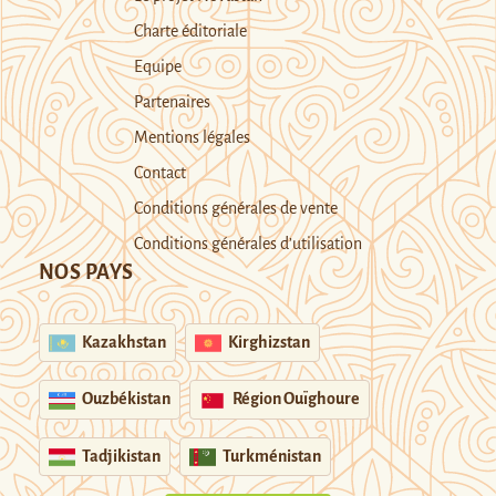
Charte éditoriale
Equipe
Partenaires
Mentions légales
Contact
Conditions générales de vente
Conditions générales d’utilisation
NOS PAYS
Kazakhstan
Kirghizstan
Ouzbékistan
Région Ouïghoure
Tadjikistan
Turkménistan