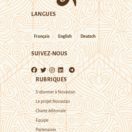
LANGUES
Français
English
Deutsch
SUIVEZ-NOUS
RUBRIQUES
S’abonner à Novastan
Le projet Novastan
Charte éditoriale
Equipe
Partenaires