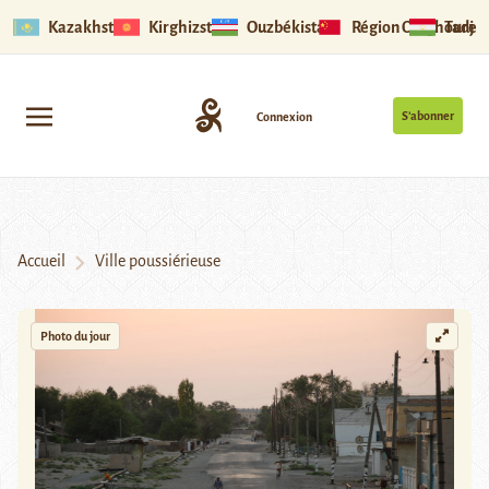
Kazakhstan
Kirghizstan
Ouzbékistan
Région Ouïghoure
Tadjik
S’abonner
Connexion
Accueil
Ville poussiérieuse
Photo du jour