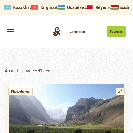
Kazakhstan
Kirghizstan
Ouzbékistan
Région Ouïghoure
Tadjik
S’abonner
Connexion
Accueil
Vallée d’Eden
Photo du jour