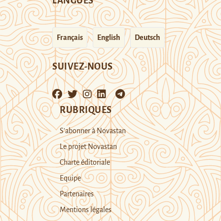
LANGUES
Français
English
Deutsch
SUIVEZ-NOUS
RUBRIQUES
S’abonner à Novastan
Le projet Novastan
Charte éditoriale
Equipe
Partenaires
Mentions légales