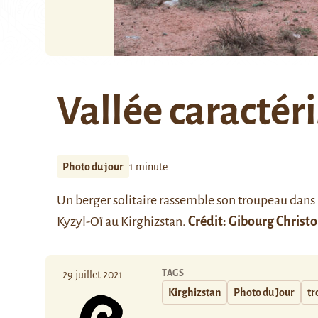
Vallée caractér
Photo du jour
1 minute
Un berger solitaire rassemble son troupeau dans l
Kyzyl-Oï au Kirghizstan.
Crédit:
Gibourg Christ
TAGS
29 juillet 2021
Kirghizstan
Photo du Jour
tr