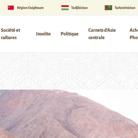
Région Ouïghoure
Tadjikistan
Turkménistan
Société et
Carnets d’Asie
Ach
Insolite
Politique
cultures
centrale
Phot