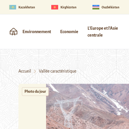
Kazakhstan
Kirghizstan
Ouzbékistan
L'Europe et l'Asie
Environnement
Economie
centrale
Accueil
Vallée caractéristique
Photo du jour