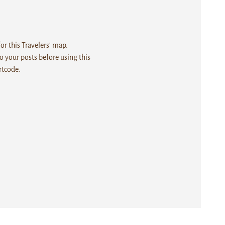
r this Travelers' map.
 your posts before using this
rtcode.