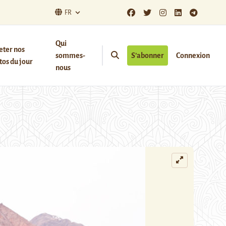
FR
Qui
eter nos
sommes-
S’abonner
Connexion
os du jour
nous