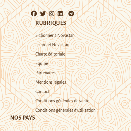
RUBRIQUES
S’abonner à Novastan
Le projet Novastan
Charte éditoriale
Equipe
Partenaires
Mentions légales
Contact
Conditions générales de vente
Conditions générales d’utilisation
NOS PAYS