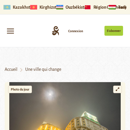
Kazakhstan
Kirghizstan
Ouzbékistan
Région Ouïghoure
Tadjik
S’abonner
Connexion
Accueil
Une ville qui change
Photo du jour