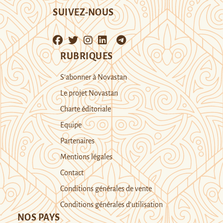
SUIVEZ-NOUS
RUBRIQUES
S’abonner à Novastan
Le projet Novastan
Charte éditoriale
Equipe
Partenaires
Mentions légales
Contact
Conditions générales de vente
Conditions générales d’utilisation
NOS PAYS