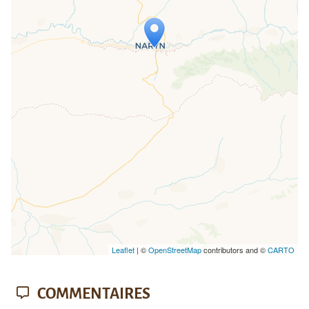
Travelers' Map is loading...
If you see this after your page is
loaded completely, leafletJS files are
missing.
Leaflet
| ©
OpenStreetMap
contributors and ©
CARTO
COMMENTAIRES