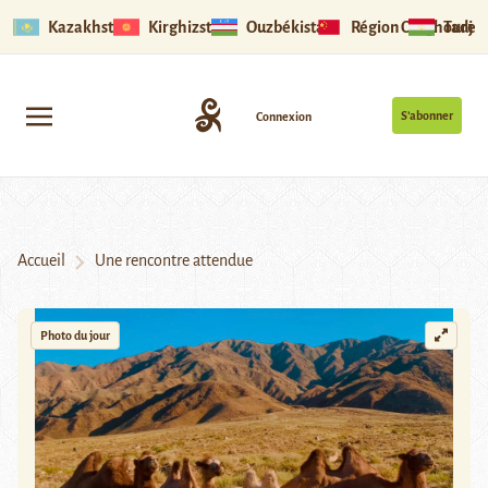
Kazakhstan
Kirghizstan
Ouzbékistan
Région Ouïghoure
Tadjik
S’abonner
Connexion
Accueil
Une rencontre attendue
Photo du jour