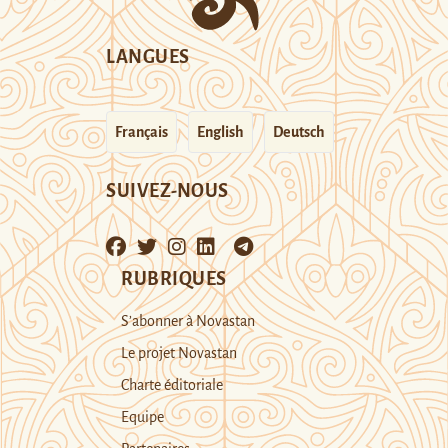
LANGUES
Français
English
Deutsch
SUIVEZ-NOUS
RUBRIQUES
S’abonner à Novastan
Le projet Novastan
Charte éditoriale
Equipe