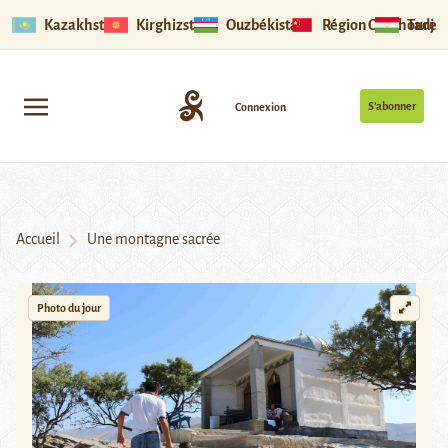
Kazakhstan
Kirghizstan
Ouzbékistan
Région Ouïghoure
Tadjik
S’abonner
Connexion
Accueil
Une montagne sacrée
Photo du jour