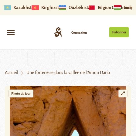
Kazakhstan
Kirghizstan
Ouzbékistan
Région Ouïghoure
Tadjik
S’abonner
Connexion
Accueil
Une forteresse dans la vallée de l’Amou Daria
Photo du jour