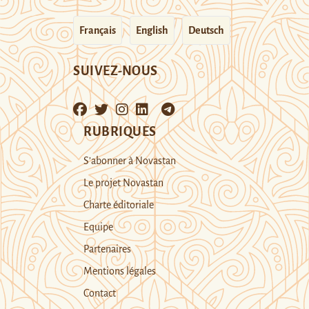
Français
English
Deutsch
SUIVEZ-NOUS
RUBRIQUES
S’abonner à Novastan
Le projet Novastan
Charte éditoriale
Equipe
Partenaires
Mentions légales
Contact