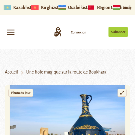
Kazakhstan
Kirghizstan
Ouzbékistan
Région Ouïghoure
Tadjik
S’abonner
Connexion
Accueil
Une fiole magique sur la route de Boukhara
Photo du jour