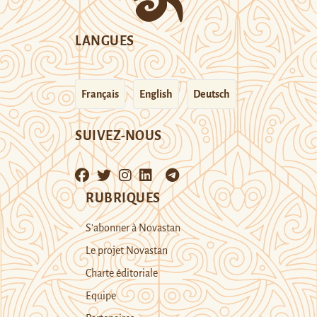
LANGUES
Français
English
Deutsch
SUIVEZ-NOUS
RUBRIQUES
S’abonner à Novastan
Le projet Novastan
Charte éditoriale
Equipe