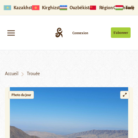
Kazakhstan
Kirghizstan
Ouzbékistan
Région Ouïghoure
Tadjik
S’abonner
Connexion
Accueil
Trouée
Photo du jour