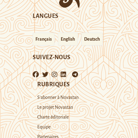
LANGUES
Français
English
Deutsch
SUIVEZ-NOUS
RUBRIQUES
S’abonner à Novastan
Le projet Novastan
Charte éditoriale
Equipe
Partenaires