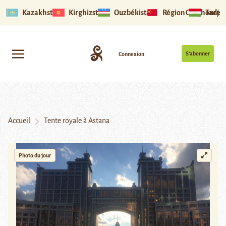
Kazakhstan
Kirghizstan
Ouzbékistan
Région Ouïghoure
Tadjik
S’abonner
Connexion
Accueil
Tente royale à Astana
Photo du jour