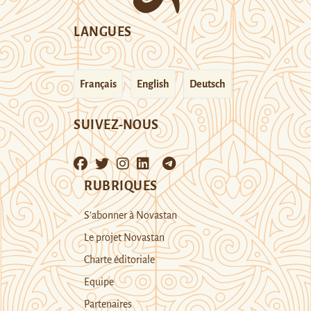
LANGUES
Français
English
Deutsch
SUIVEZ-NOUS
RUBRIQUES
S’abonner à Novastan
Le projet Novastan
Charte éditoriale
Equipe
Partenaires