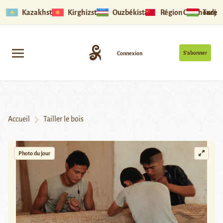
Kazakhstan
Kirghizstan
Ouzbékistan
Région Ouïghoure
Tadjik
S’abonner
Connexion
Accueil
Tailler le bois
Photo du jour