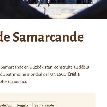
n de Samarcande
e Samarcande
en Ouzbékistan, construite au début
ste du patrimoine mondial de l’UNESCO.
Crédit:
otos du jour
ici
.
o du Jour
Registan
Samarcande