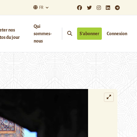
FR
Qui
eter nos
sommes-
S’abonner
Connexion
os du jour
nous