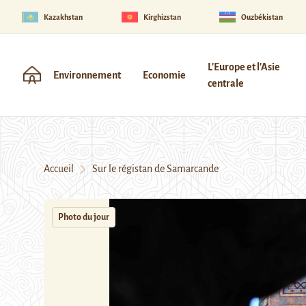
Kazakhstan
Kirghizstan
Ouzbékistan
L'Europe et l'Asie
Environnement
Economie
centrale
Accueil
Sur le régistan de Samarcande
Photo du jour