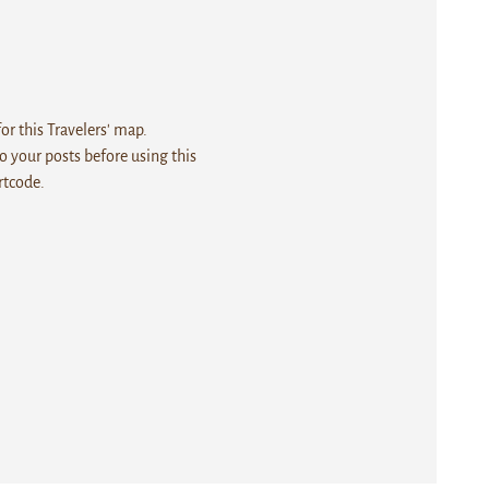
r this Travelers' map.
 your posts before using this
rtcode.