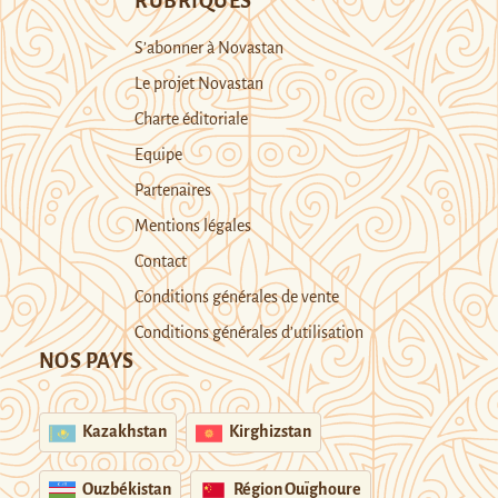
RUBRIQUES
S’abonner à Novastan
Le projet Novastan
Charte éditoriale
Equipe
Partenaires
Mentions légales
Contact
Conditions générales de vente
Conditions générales d’utilisation
NOS PAYS
Kazakhstan
Kirghizstan
Ouzbékistan
Région Ouïghoure