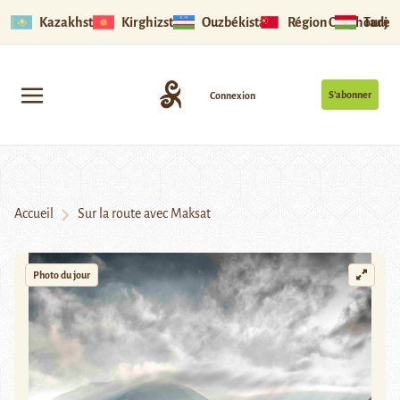
Kazakhstan
Kirghizstan
Ouzbékistan
Région Ouïghoure
Tadjik
S’abonner
Connexion
Accueil
Sur la route avec Maksat
Photo du jour