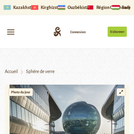
Kazakhstan
Kirghizstan
Ouzbékistan
Région Ouïghoure
Tadjik
S’abonner
Connexion
Accueil
Sphère de verre
Photo du jour