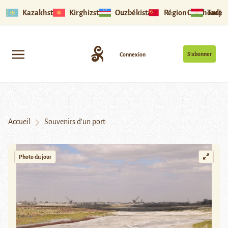
Kazakhstan
Kirghizstan
Ouzbékistan
Région Ouïghoure
Tadjik
S’abonner
Connexion
Accueil
Souvenirs d’un port
Photo du jour