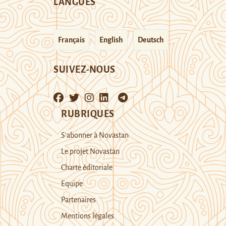
LANGUES
Français
English
Deutsch
SUIVEZ-NOUS
RUBRIQUES
S’abonner à Novastan
Le projet Novastan
Charte éditoriale
Equipe
Partenaires
Mentions légales