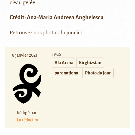
d’eau gelée.
Crédit: Ana-Maria Andreea Anghelescu
Retrouvez nos photos du jour
ici
.
TAGS
8 janvier 2021
Ala Archa
Kirghizstan
parc national
Photo du Jour
Rédigé par :
La rédaction