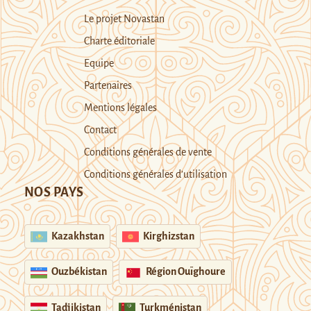
Le projet Novastan
Charte éditoriale
Equipe
Partenaires
Mentions légales
Contact
Conditions générales de vente
Conditions générales d’utilisation
NOS PAYS
Kazakhstan
Kirghizstan
Ouzbékistan
Région Ouïghoure
Tadjikistan
Turkménistan