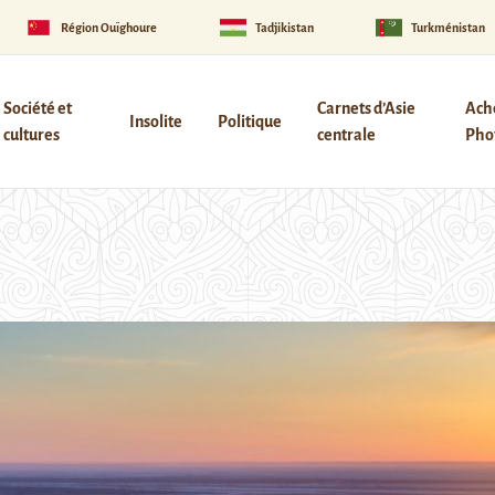
Région Ouïghoure
Tadjikistan
Turkménistan
Société et
Carnets d’Asie
Ach
Insolite
Politique
cultures
centrale
Phot