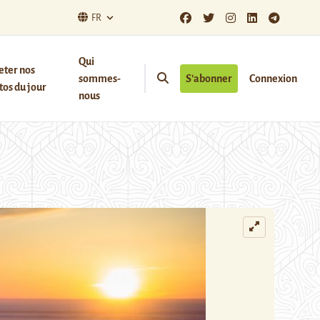
FR
Qui
eter nos
sommes-
S’abonner
Connexion
os du jour
nous