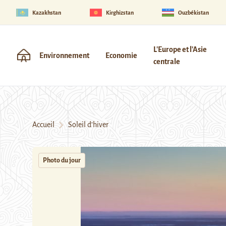
Kazakhstan
Kirghizstan
Ouzbékistan
L'Europe et l'Asie
Environnement
Economie
centrale
Accueil
Soleil d’hiver
Photo du jour