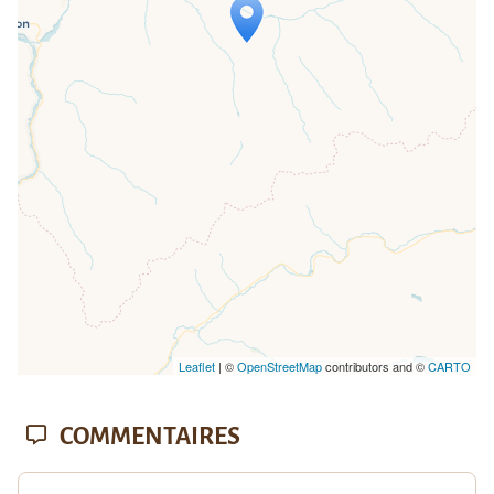
Travelers' Map is loading...
If you see this after your page is
loaded completely, leafletJS files are
missing.
Leaflet
| ©
OpenStreetMap
contributors and ©
CARTO
COMMENTAIRES