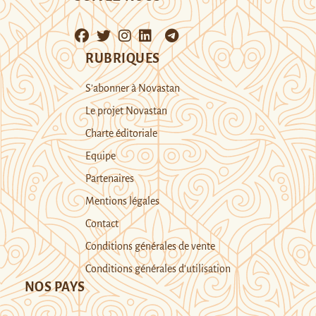
RUBRIQUES
S’abonner à Novastan
Le projet Novastan
Charte éditoriale
Equipe
Partenaires
Mentions légales
Contact
Conditions générales de vente
Conditions générales d’utilisation
NOS PAYS