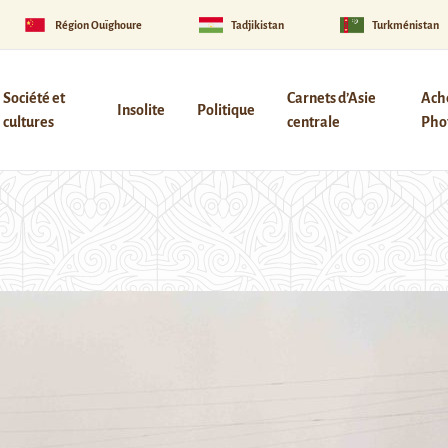
Région Ouïghoure
Tadjikistan
Turkménistan
Société et
Carnets d’Asie
Ach
Insolite
Politique
cultures
centrale
Phot