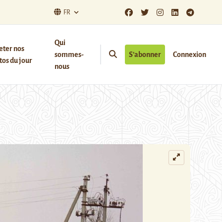
FR
Qui
eter nos
sommes-
S’abonner
Connexion
os du jour
nous