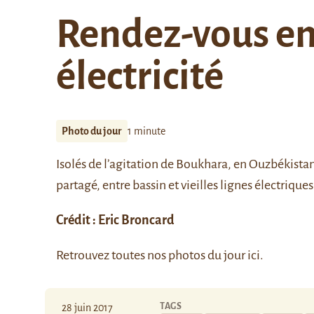
Rendez-vous en
électricité
Photo du jour
1 minute
Isolés de l’agitation de Boukhara, en Ouzbékist
partagé, entre bassin et vieilles lignes électriques
Crédit :
Eric Broncard
Retrouvez toutes nos photos du jour
ici
.
TAGS
28 juin 2017