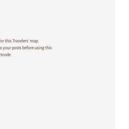
r this Travelers' map.
 your posts before using this
rtcode.