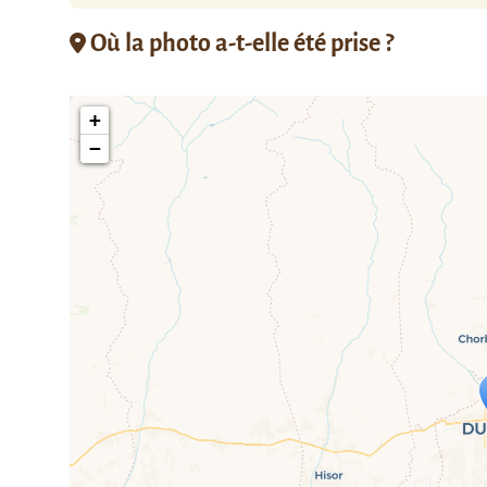
Où la photo a-t-elle été prise ?
+
−
Travelers' M
If you see this after your page is
mi