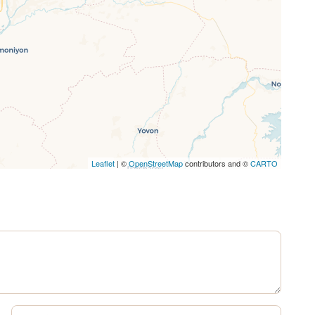
Leaflet
| ©
OpenStreetMap
contributors and ©
CARTO