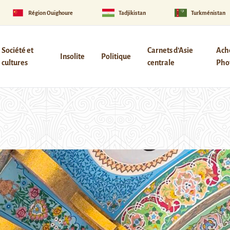
Région Ouïghoure
Tadjikistan
Turkménistan
Société et
Carnets d’Asie
Ach
Insolite
Politique
cultures
centrale
Phot