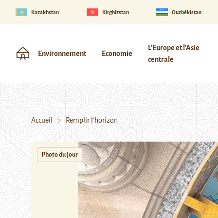
Kazakhstan
Kirghizstan
Ouzbékistan
L'Europe et l'Asie
Environnement
Economie
centrale
Accueil
Remplir l’horizon
Photo du jour