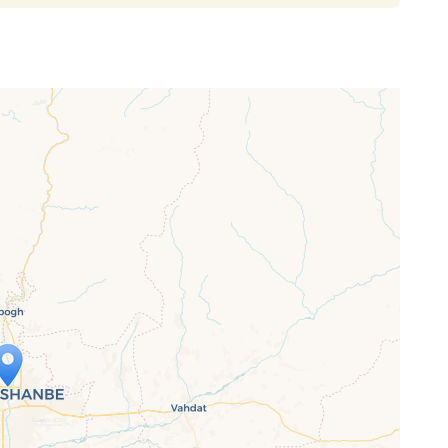
ap is loading...
 loaded completely, leafletJS files are
ssing.