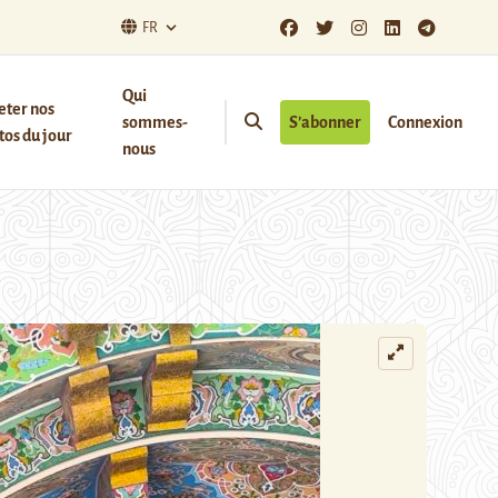
FR
Qui
eter nos
sommes-
S’abonner
Connexion
os du jour
nous