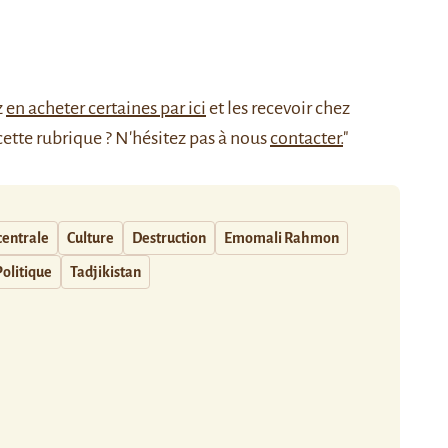
z
en acheter certaines par ici
et les recevoir chez
cette rubrique ? N'hésitez pas à nous
contacter.
"
centrale
Culture
Destruction
Emomali Rahmon
Politique
Tadjikistan