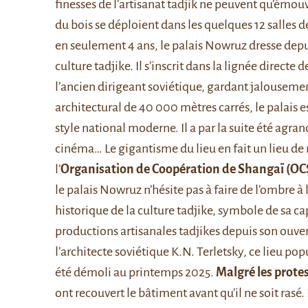
finesses de l’artisanat tadjik ne peuvent qu’émouvo
du bois se déploient dans les quelques 12 salles de
en seulement 4 ans, le palais Nowruz dresse depui
culture tadjike. Il s’inscrit dans la lignée direct
l’ancien dirigeant soviétique, gardant jalouseme
architectural de 40 000 mètres carrés, le palais 
style national moderne. Il a par la suite été agran
cinéma… Le gigantisme du lieu en fait un lieu de 
l’
Organisation de Coopération de Shangaï (OC
le palais Nowruz n’hésite pas à faire de l’ombre à
historique de la culture tadjike, symbole de sa cap
productions artisanales tadjikes depuis son ouver
l’architecte soviétique K.N. Terletsky, ce lieu pop
été démoli au printemps 2025.
Malgré les prote
ont recouvert le bâtiment avant qu’il ne soit rasé.